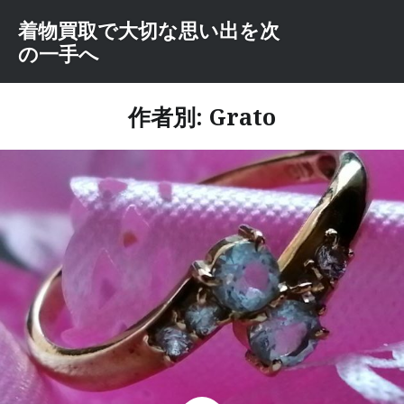
コ
着物買取で大切な思い出を次
ン
の一手へ
テ
ン
ツ
作者別:
Grato
へ
ス
キ
ッ
プ