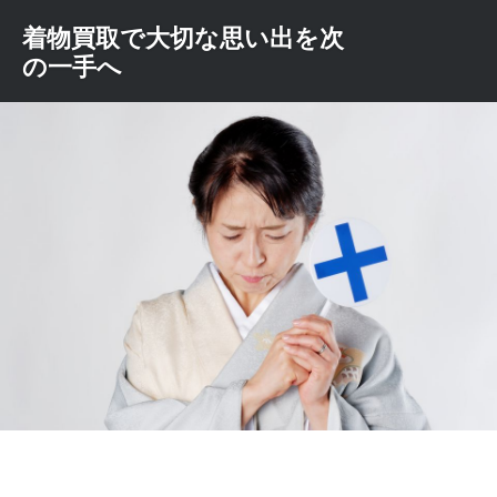
コ
着物買取で大切な思い出を次
ン
の一手へ
テ
ン
ツ
へ
ス
キ
ッ
プ