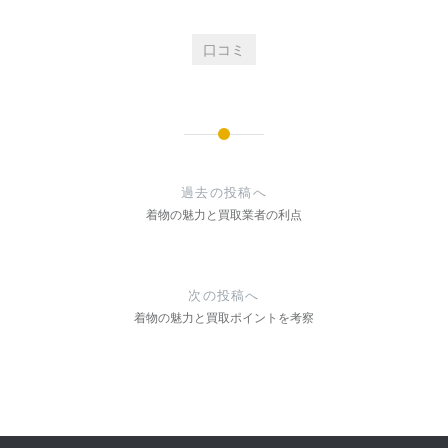
口コミ
投
稿
過去の投稿へ
ナ
着物の魅力と買取業者の利点
ビ
ゲ
次の投稿へ
ー
着物の魅力と買取ポイントを考察
シ
ョ
ン